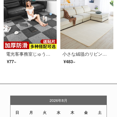
電光客事務室じゅうたんスプラインが寝室のリビングルームの部屋に敷き詰められています。オフィスビルの工事用絨毯303煙灰色+305黒灰色50 x 50 cm-1枚の価格で1枚のチップを送ります。
小さな絨毯のリビングルームはベージュ色で、寝室は可愛いキャスターネットがいっぱいあります。
¥77~
¥483~
2026年8月
日
月
火
水
木
金
土