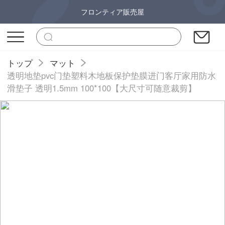
フロンティア販売屋
トップ
マット
透明地垫pvc门垫塑料木地板保护垫膜进门客厅家用防水
滑垫子 透明1.5mm 100*100【大尺寸可随意裁剪】