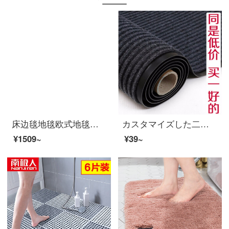
床边毯地毯欧式地毯卧室地毯客厅地毯茶几地毯榻榻米地毯飘窗毯床边毯定制 加厚羊羔绒玫红色 180*200厘米
カスタマイズした二重ストライプのインドアクッションドアの外のフロアマット防塵ドアホールの家庭用ホテルロビーの商用迎賓用マットの赤色オーダーメイドサイズ、logoはカスタマーサービスに連絡してください。
¥1509~
¥39~