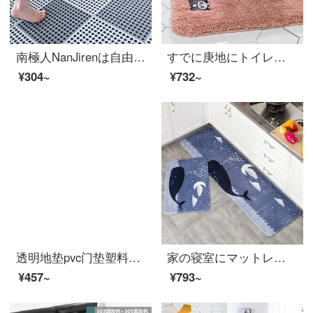
南極人NanJirenは自由にバスルームの滑り止めマットをつなぎます。足の敷きが透きます。水をあけて疎水性のマットを敷いてトイレのシャワールームのバスタブホテルを裁断します。30*30 cm 6枚のセットを自由に裁断できます。
すでに庚地にトイレの浴室の入り口に吸水マットを敷いています。家庭用浴室の吸水マットです。
¥304~
¥732~
透明地垫pvc门垫塑料木地板保护垫膜进门客厅家用防水滑垫子 透明1.5mm 100*100【大尺寸可随意裁剪】
家の寝室にマットレスを敷いて、玄関のバスルームに水を吸い込む滑り止めマットを厚くしました。長いマットを敷いて、洗濯機でシャッフルできます。ドリームクジラ50 X 120 CMを洗います。
¥457~
¥793~