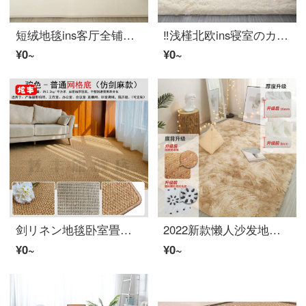
短绒地毯ins客厅全铺小卧室布置床边毯儿童爬行垫幼儿园绿色 米黄色 160x60厘米【血亏】
‼️浅槿北欧ins寝室のカーペット网红同款床边客厅沙发茶几家用房间满铺 色米黄色 60*160cm【小床边毯】
¥0~
¥0~
剑リネン地毯卧室畳み 床前地毯日式仿剑リネン無地防滑满铺地毯客厅卧室床边畳み猫抓定制 驼黄色(普通网格底) 定制尺寸请联系客服
2022新款懒人沙发地毯 可以睡觉的地毯床头卧室长条床边窄沙发小户型懒人飘窗ウールウール垫 渐变米黄色长绒(加厚) 80x160cm
¥0~
¥0~