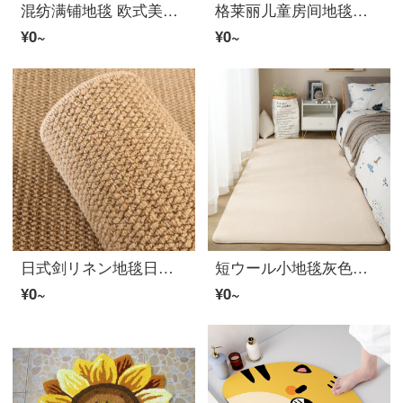
混纺满铺地毯 欧式美式客厅茶几卧室床边纯手工羊ウール混纺满铺定制家用小地毯 浅黄色 1200MM×1700MM
格莱丽儿童房间地毯幼儿园书桌卡通恐龙正方形卧室床边帐篷电脑椅 黄色小恐龙 80x80厘米
¥0~
¥0~
日式剑リネン地毯日式拍照リビングルームカーペット卧室仿剑リネン床边小圆形畳み猫抓地毯房间大面积 驼黄色 40CM*60CM(锁边)
短ウール小地毯灰色卧室全铺床边床前毯客厅阳台儿童房间爬行垫子地毯j4 米黄色 160x60cm
¥0~
¥0~