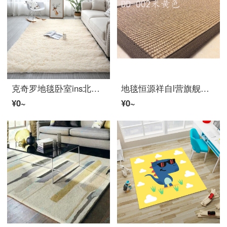
克奇罗地毯卧室ins北欧风家用房间满铺可爱少女长ウール绒床边毯客厅小 米黄色 160*230cm
地毯恒源祥自l营旗舰官方入户进门门口家用室内卫生间编织草编猫抓小地毯 DD-002 米黄色 20cmX40cm
¥0~
¥0~