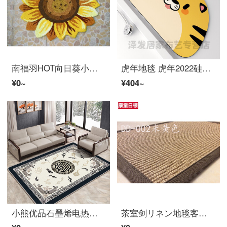
南福羽HOT向日葵小地毯黄色太阳花 黄色（刺绣） 70厘米×60厘米
虎年地毯 虎年2022硅藻泥吸水浴室防滑卫生间门口垫子卫浴厕所地毯 硅藻土浴室垫-小虎牙黄色 40x60cm
¥0~
¥404~
小熊优品石墨烯电热地毯客厅家用地暖垫 远红外加热地毯 发热地热毯 雪尼尔短绒面料发热地毯地热垫 中式浅黄 140厘米X200厘米
茶室剑リネン地毯客厅草编手工编织入户进门门口家用室内卫生间编织草编猫抓小地毯 DD-002 米黄色 20cmX40cm