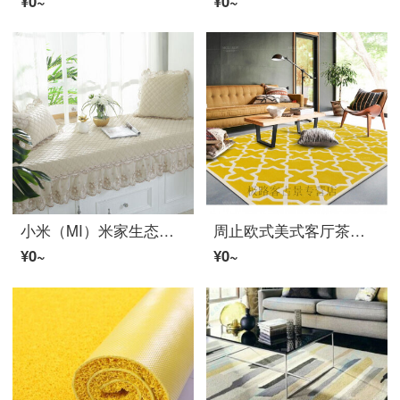
¥0~
¥0~
小米（MI）米家生态家居同款飘窗垫窗台垫畳み简约现代卧室阳台垫四季通用落地窗可机洗定做 暖格-米黄色 60+15花边*150
周止欧式美式客厅茶几卧室床边纯手工羊ウール混纺满铺定制家用小地毯 黄色 1.4乘2米
¥0~
¥0~