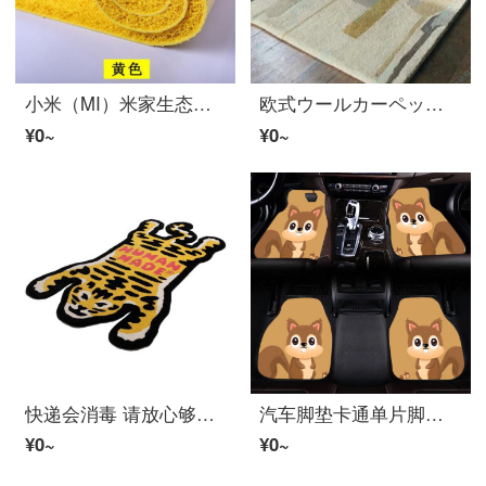
小️米（MI）米家生态家居同款门シルク圈大门口入户门厅可裁剪家用滑水地毯 黄色 50*180CM
欧式ウールカーペット欧式美式客厅茶几卧室床边纯羊ウール混纺满铺家用小地毯 浅黄色 700MMx1400MM
¥0~
¥0~
快递会消毒 请放心够买！ 极路客 现货限定经典老虎图案居家地毯 黄色老虎 大号165cm x 98cm
汽车脚垫卡通单片脚踏垫通用易清洗防滑地毯地垫车垫子四季绒面 黄色小松鼠 (超值)全车四件套
¥0~
¥0~