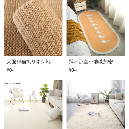
大面积猫抓リネン地毯日式拍照客厅卧室仿剑リネン床边小畳み房间 驼黄色 定制尺寸联系客服
跃萃卧室小地毯加密短ウール可爱小清新长条床边毯房间椭圆形小可机洗 一起鸭-黄色 40×120厘米(加密可机洗)
¥0~
¥0~