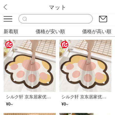
マット
フロンティア販売屋
新着順
価格が安い順
価格が高い順
シルク轩 京东居家优选 卫生间地垫浴室防滑垫卫浴脚垫门口垫子硅藻泥吸水垫厕所门垫地毯 绒软小爪-黄51*73cm
シルク轩 京东居家优选 卫生间地垫浴室防滑垫卫浴脚垫门口垫子硅藻泥吸水垫厕所门垫地毯 绒软小爪-黄40*60cm
¥0~
¥0~