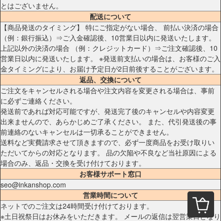
とはございません。
配送について
【商品発送のタイミング】 特にご指定がない場合、 前払い決済の場合
（例：銀行振込）⇒ご入金確認後、10営業日以内に発送いたします。
上記以外の決済の場合 （例：クレジットカード）⇒ご注文確認後、10
営業日以内に発送いたします。 ※発送前支払いの場合は、お客様のご入
金タイミングにより、お届け予定日が2日前後することがございます。
返品、交換について
ご注文をキャンセルされる場合や注文内容を変更される場合は、事前
に必ずご連絡ください。
発送前であれば対応可能ですが、発送完了後のキャンセルや内容変更
出来ませんので、あらかじめご了承ください。 また、代引発送後の事
前連絡のないキャンセルは一切承ることができません。
送料など実費請求させて頂きますので、必ず一度商品をお受け取りい
ただいてからの対応となります。 品の欠陥や不良など当社原因による
場合のみ、返品・交換を受け付けております。
お客様サポート窓口
seo@inkanshop.com
営業時間について
ネットでのご注文は24時間受け付けております。
※土日祝祭日はお休みをいただきます。 メールの返信は翌営業日となり