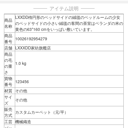
アイテム説明
LXXDD楕円形のベッドサイドの絨毯のベッドルームの少女
商品
のベッドサイドの小さい絨毯の客間の茶室はベランダの米の
名称
黄色の63*160 cmをいっぱい敷いています。
商品
10026192954279
番号
店舗
LXXXDD家紡旗艦店
商品
の毛
1.0 kg
の重
さ
貨物
123456
番号
材質
その他
サイ
その他
ズ
販売
カスタムカーペット（元/平）
方式
工芸
機械織造
バッ