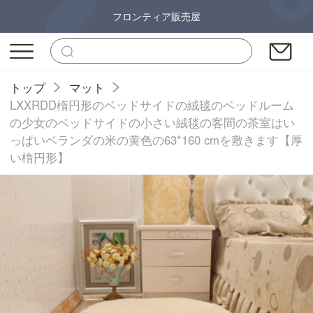
フロンティア販売屋
トップ
マット
LXXRDD楕円形のベッドサイドの絨毯のベッドルーム
の少女のベッドサイドの小さい絨毯の客間の茶室はい
っぱいベランダの米の黄色の63*160 cmを敷きます【厚
い楕円形】