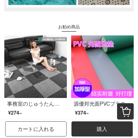
お勧め商品
事務室のじゅうたんのスプラインが寝室のリビングルームの部屋に敷かれています。オフィスビルのカーペット（303煙灰色+305黒灰色）1平方メートル：50 x 50 cm【4枚】4枚のシートをプレゼントします。
源優邦光面PVCプラスチックのフロアマットテーブル滑り止めマット事務室クリーンワークショップの倉庫通路の床マット防水工場の作業場の床マット灰色1.2メートルの幅*1メートルの長さ
¥274~
¥374~
カートに入れる
購入