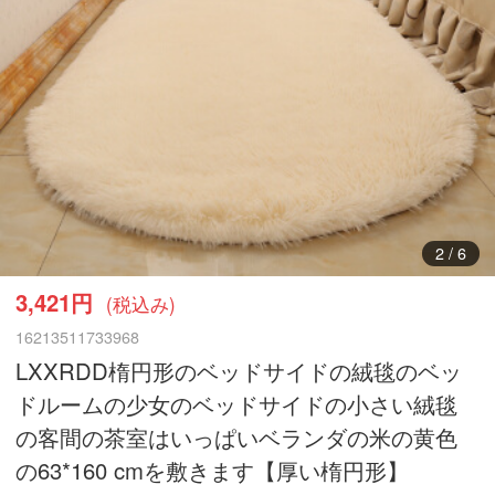
3
/
6
3,421円
(税込み)
16213511733968
LXXRDD楕円形のベッドサイドの絨毯のベッ
ドルームの少女のベッドサイドの小さい絨毯
の客間の茶室はいっぱいベランダの米の黄色
の63*160 cmを敷きます【厚い楕円形】