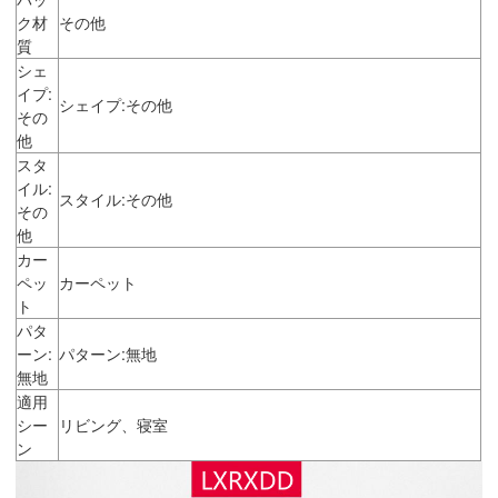
ク材
その他
質
シェ
イプ:
シェイプ:その他
その
他
スタ
イル:
スタイル:その他
その
他
カー
ペッ
カーペット
ト
パタ
ーン:
パターン:無地
無地
適用
シー
リビング、寝室
ン