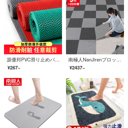
源優邦PVC滑り止めパッド透かし滑り止めパッド防水バスルーム滑り止めマットトイレのシャワールームトイレのマット風呂場のトイレの洗面所のプラスチックのマット灰色4.5 mm中厚さ0.9メートル*1メートル
南極人NanJirenブロック自由綴りカーペットオフィスのリビングホテルには、滑り止めカーペット5平方メートルセット50*50 cm 20枚入りのシートが敷かれています。
¥267~
¥2437~