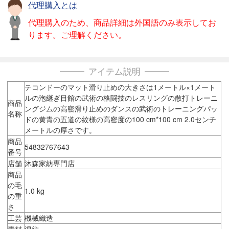
代理購入とは
代理購入のため、商品詳細は外国語のみ表示してお
ります。ご理解ください。
アイテム説明
テコンドーのマット滑り止めの大きさは1メートル×1メート
ルの泡継ぎ目館の武術の格闘技のレスリングの散打トレーニ
商品
ングジムの高密滑り止めのダンスの武術のトレーニングパッ
名称
ドの黄青の五道の紋様の高密度の100 cm*100 cm 2.0センチ
メートルの厚さです。
商品
54832767643
番号
店舗
沐森家紡専門店
商品
の毛
1.0 kg
の重
さ
工芸
機械織造
素材
混紡