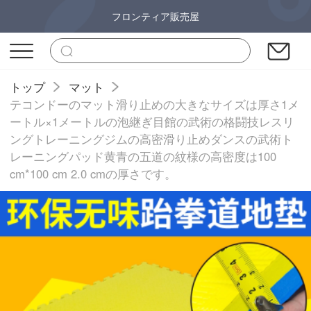
フロンティア販売屋
トップ
マット
テコンドーのマット滑り止めの大きなサイズは厚さ1メ
ートル×1メートルの泡継ぎ目館の武術の格闘技レスリ
ングトレーニングジムの高密滑り止めダンスの武術ト
レーニングパッド黄青の五道の紋様の高密度は100
cm*100 cm 2.0 cmの厚さです。