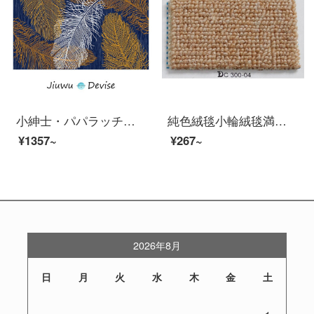
小紳士・パパラッチの新しい北欧じゅうたんは水洗いできます。リビングルームの幾何学的なお茶が畳の黄色の羽140*200 cmに敷き詰められています。
純色絨毯小輪絨毯満舗ホテルオフィスオフィス用工事客間ビリヤードホールフェルト300-04メートルの黄色幅4メートル*0.25メートルの長さ=1平方メートルの単価
¥1357~
¥267~
2026年8月
日
月
火
水
木
金
土