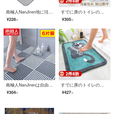
南極人NanJiren地に珪藻泥のフロアマットを敷いて、バスルームの滑り止めマットを吸い込みます。トイレのキッチンマット35*45 cm
すでに庚のトイレの浴室の入り口の家庭用吸水滑り止めマットバスタブの浴室マットトイレの吸水マットの入り口に入ります。
¥228~
¥305~
南極人NanJirenは自由にバスルームの滑り止めマットをつなぎます。足の敷きが透きます。水をあけて疎水性のマットを敷いてトイレのシャワールームのバスタブホテルを裁断します。30*30 cm 6枚のセットを自由に裁断できます。
すでに庚のトイレの浴室の入り口の家庭用吸水滑り止めマットバスタブの浴室マットトイレの吸水マットの入り口に入ります。
¥304~
¥427~