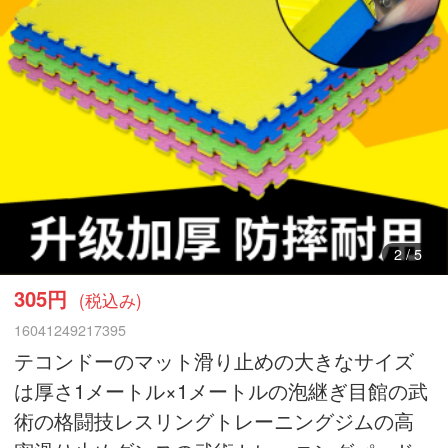
3
/
5
305円
(税込み)
16041249217395
テコンドーのマット滑り止めの大きなサイズ
は厚さ1メートル×1メートルの泡継ぎ目館の武
術の格闘技レスリングトレーニングジムの高