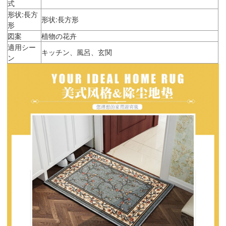
式
形状:長方
形状:長方形
形
図案
植物の花卉
適用シー
キッチン、風呂、玄関
ン