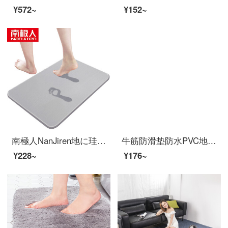
¥572~
¥152~
南極人NanJiren地に珪藻泥のフロアマットを敷いて、バスルームの滑り止めマットを吸い込みます。トイレのキッチンマット35*45 cm
牛筋防滑垫防水PVC地垫塑料防滑垫地板垫子楼梯垫走廊橡塑胶防滑地垫满铺 绿色人字纹 1.6毫米厚 0.9米宽1米长（需要几米拍几件）
¥228~
¥176~