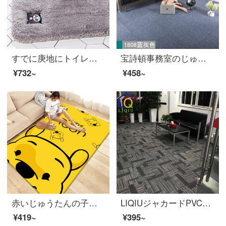
すでに庚地にトイレの浴室の入り口に吸水マットを敷いています。家庭用浴室の吸水マットです。
宝詩頓事務室のじゅうたんはいっぱいに敷き詰められています。pvc正方形の寝室の部屋の寮の商用工事用事務棟のじゅうたん1808青い灰色の50*50 cmPVC【1平方4枚】は4枚のシートを送ります。
¥732~
¥458~
赤いじゅうたんの子供部屋のベッドのそばでins簡単に部屋を予約します。黄色の熊の80 x 120 cmは水洗いできます。
LIQIUジャカードPVCブロック綴り絨毯客間茶何ソファー日本式子供寝室畳畳畳畳畳畳畳畳畳畳畳畳畳畳畳畳畳畳畳畳畳畳畳畳畳畳畳畳環境保護業務用オフィス絨毯LND-05（PVC底背）1平方メートル/4錠価格（片50 x 50 cm）
¥419~
¥395~