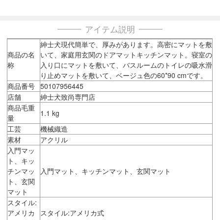
アイテム説明
紳士犬現代簡単で、厚みがあります。高密にマットを敷
商品の名
いて、家庭用玄関のドアマットキッチンマット。寝室の
称
入り口にマットを敷いて、バスルームのトイレの吸水滑
り止めマットを敷いて、ベージュ色の60*90 cmです。
商品番号
50107956445
店舗
紳士犬致尚専門店
商品毛重
1.1 kg
量
工芸
機械織造
素材
アクリル
入門マッ
ト、キッ
チンマッ
入門マット、キッチンマット、玄関マット
ト、玄関
マット
スタイル:
アメリカ
スタイル:アメリカ式