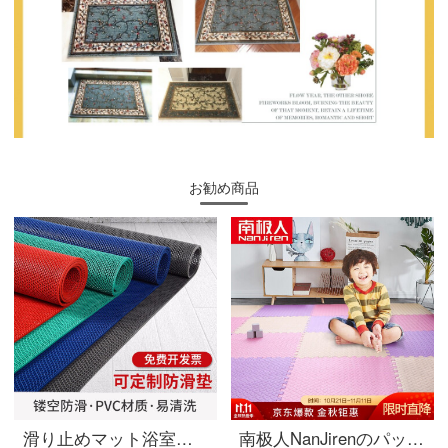
お勧め商品
滑り止めマット浴室のトイレを透かしてpvc浴室の台所のトイレの家と住宅を厚くして、プラスチックの通路に滑り止めマットを敷いて、玄関のマットを注文しました。赤い1.6メートル*1メートルの厚さ4.5 mmです。
南极人NanJirenのパッド赤ちゃんの爬行パッドバブルパッドのパッドリビングルームのジグソーパズルの床マット9枚セットの米/粉/紫30*30 cm