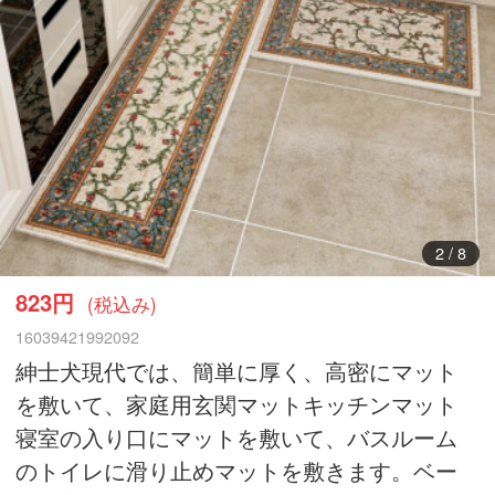
3
/
8
823円
(税込み)
16039421992092
紳士犬現代では、簡単に厚く、高密にマット
を敷いて、家庭用玄関マットキッチンマット
寝室の入り口にマットを敷いて、バスルーム
のトイレに滑り止めマットを敷きます。ベー