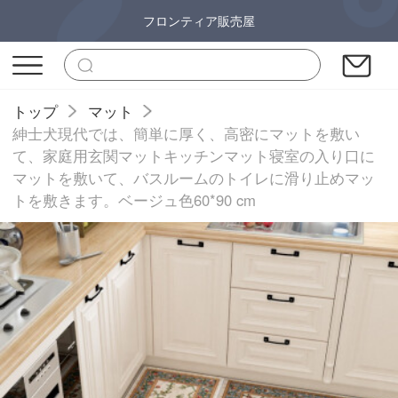
フロンティア販売屋
トップ
マット
紳士犬現代では、簡単に厚く、高密にマットを敷い
て、家庭用玄関マットキッチンマット寝室の入り口に
マットを敷いて、バスルームのトイレに滑り止めマッ
トを敷きます。ベージュ色60*90 cm