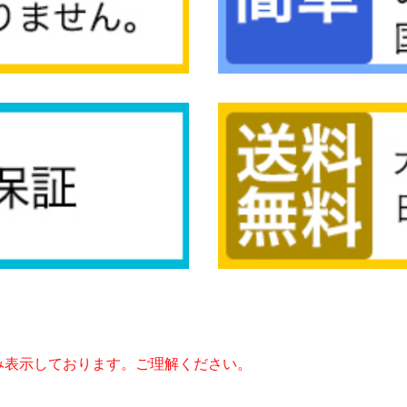
み表示しております。ご理解ください。