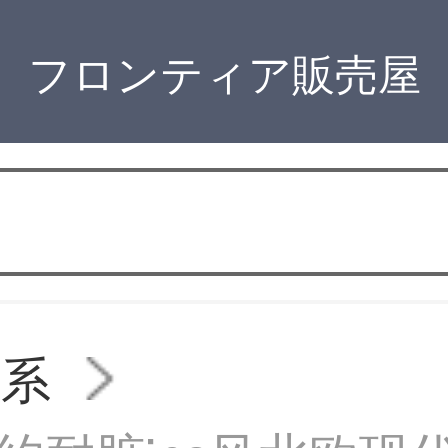
フロンティア販売屋
ン系