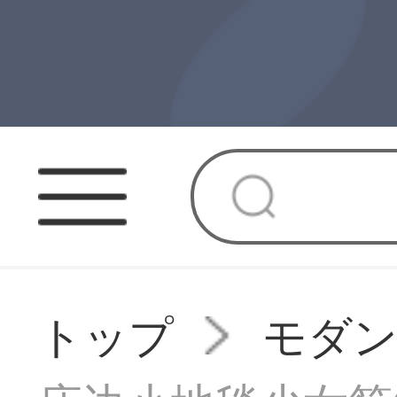
トップ
モダ