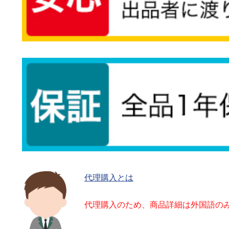
代理購入とは
代理購入のため、商品詳細は外国語の