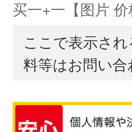
买一+一【图片 价
ここで表示され
料等はお問い合