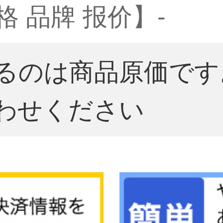
格 品牌 报价】-
るのは商品原価です
わせください