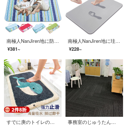
南極人NanJiren地に防湿を敷いてピクニック用に野外野外のピクニックマットを敷いて、公園のピクニックビーチテントに子供用のクッションを敷いて、150*200 cmの青いマットを敷いています。
南極人NanJiren地に珪藻泥のフロアマットを敷いて、バスルームの滑り止めマットを吸い込みます。トイレのキッチンマット35*45 cm
¥381~
¥228~
すでに庚のトイレの浴室の入り口の家庭用吸水滑り止めマットバスタブの浴室マットトイレの吸水マットの入り口に入ります。
事務室のじゅうたんは正方形の寝室をつなぎ合わせて部屋の居間の長方形のオフィスビルをいっぱい敷いて、簡単な絨毯を書きます。