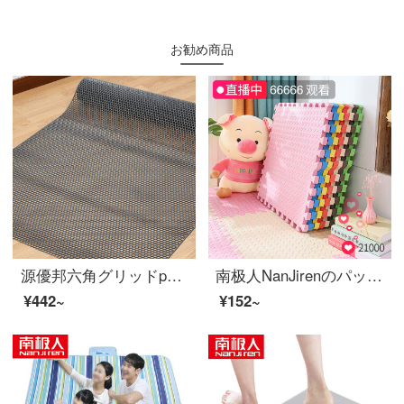
お勧め商品
源優邦六角グリッドpvc浴室滑り止めマットプールシャワー室トイレのマットが透ける防水キッチンマット食堂果物野菜プラスチックトイレの滑り止めパッド六角灰色1.2メートル幅*1メートル長さ単価
南极人NanJirenのパッド子供のベッドルームのジグソーパズルの床の赤ちゃんの爬行パッドの厚い泡のパッド畳の滑り止めマットのゲームパッド30*30 cmカレーライス9枚セット
¥442~
¥152~