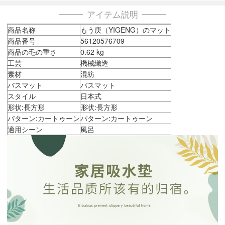
アイテム説明
商品名称
もう庚（YIGENG）のマット
商品番号
56120576709
商品の毛の重さ
0.62 kg
工芸
機械織造
素材
混紡
バスマット
バスマット
スタイル
日本式
形状:長方形
形状:長方形
パターン:カートゥーン
パターン:カートゥーン
適用シーン
風呂