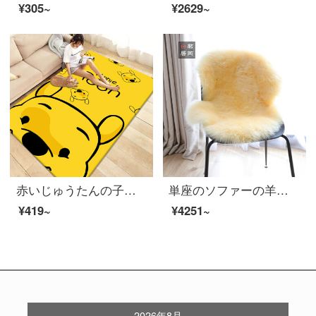
¥305~
¥2629~
赤いじゅうたんの子供部屋のベッドのそばでins簡単に部屋を予約します。黄色の熊の80 x 120 cmは水洗いできます。
単座のソファーの羊の皮の毛布オーストラリア全体の純毛の絨毯のウールのソファーの上に皮の毛を敷いて一体の客間の寝室の窓辺の絨毯のハチの黄色の砂【オーストラリア級限定1 P】80*110 cm
¥419~
¥4251~
2026年8月