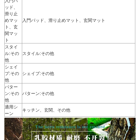
入門パ
ッド、
滑り止
めマッ
入門パッド、滑り止めマット、玄関マット
ト、玄
関マッ
ト
スタイ
ル:その
スタイル:その他
他
シェイ
プ:その
シェイプ:その他
他
パター
ン:その
パターン:その他
他
適用シ
キッチン、玄関、その他
ーン