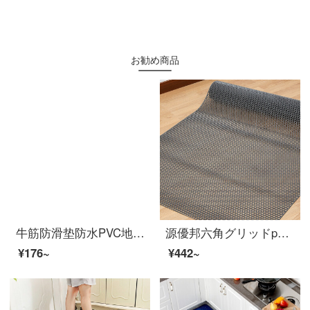
お勧め商品
牛筋防滑垫防水PVC地垫塑料防滑垫地板垫子楼梯垫走廊橡塑胶防滑地垫满铺 绿色人字纹 1.6毫米厚 0.9米宽1米长（需要几米拍几件）
源優邦六角グリッドpvc浴室滑り止めマットプールシャワー室トイレのマットが透ける防水キッチンマット食堂果物野菜プラスチックトイレの滑り止めパッド六角灰色1.2メートル幅*1メートル長さ単価
¥176~
¥442~