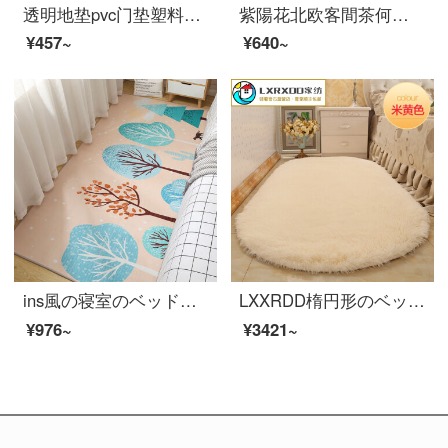
透明地垫pvc门垫塑料木地板保护垫膜进门客厅家用防水滑垫子 透明1.5mm 100*100【大尺寸可随意裁剪】
紫陽花北欧客間茶何小絨毯寝室のベッドのそばに畳が敷いてあります。
¥457~
¥640~
ins風の寝室のベッドサイドの絨毯は可愛いです。ベッドの下には小さな絨毯があります。
LXXRDD楕円形のベッドサイドの絨毯のベッドルームの少女のベッドサイドの小さい絨毯の客間の茶室はいっぱいベランダの米の黄色の63*160 cmを敷きます【厚い楕円形】
¥976~
¥3421~