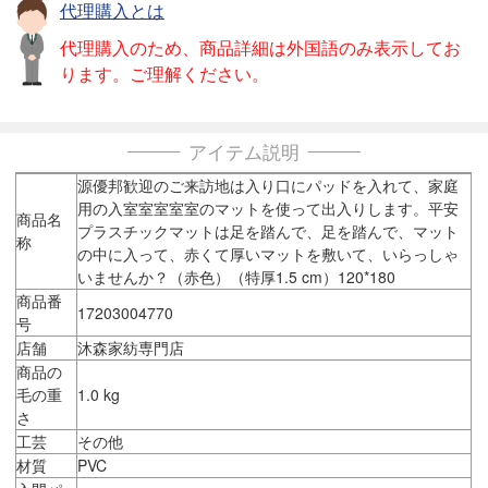
代理購入とは
代理購入のため、商品詳細は外国語のみ表示してお
ります。ご理解ください。
アイテム説明
源優邦歓迎のご来訪地は入り口にパッドを入れて、家庭
用の入室室室室室のマットを使って出入りします。平安
商品名
プラスチックマットは足を踏んで、足を踏んで、マット
称
の中に入って、赤くて厚いマットを敷いて、いらっしゃ
いませんか？（赤色）（特厚1.5 cm）120*180
商品番
17203004770
号
店舗
沐森家紡専門店
商品の
毛の重
1.0 kg
さ
工芸
その他
材質
PVC