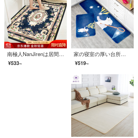
南極人NanJirenは居間の寝室に茶室を敷いて、玄関マットに入ります。
家の寝室の厚い台所のバスルームの吸水滑り止めマットの入り口のトイレのマットの長さがいっぱい敷いてあります。洗濯機で星を摘みます。50 X 80 CM
¥533~
¥519~