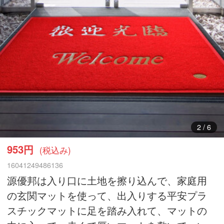
3
/
6
953円
(税込み)
16041249486136
源優邦は入り口に土地を擦り込んで、家庭用
の玄関マットを使って、出入りする平安プラ
スチックマットに足を踏み入れて、マットの