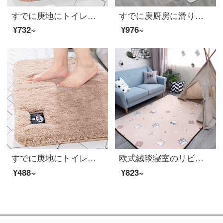
すでに庚地にトイレの浴室の入り口に吸水マットを敷いています。家庭用浴室の吸水マットです。
すでに庚厨房に滑り止めの防油を敷いています。長手の防水ドアマット家庭用の輸入皮革無料洗濯マット。
¥732~
¥976~
すでに庚地にトイレの浴室の入り口に吸水マットを敷いています。家庭用バスルームの吸水マットに入り、滑り止めの滑り止めマットを踏んで、ベージュ色の40 X 60 CMを敷きます。
欧式絨毯寝室のリビングルームが可愛い部屋いっぱいになっています。ベッドのそばに茶几ソファー事務室の長方形の浅黄色萌え95*95 cm【小形クッション】
¥488~
¥823~