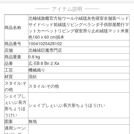
アイテム説明
北極绒旗艦官方短ウール小絨毯灰色寝室全舗装ベッド
サイドベッド前絨毯リビングベランダ子供部屋爬行マ
商品名称
ットカーペットリビング寝室滑り止め絨毯マット米黄
色160 x 60 cm損本
商品番号
10041025428102
店舗
北極绒巨魔専門店
商品重量
0.8 kg
品番
広-EB 8 Bn 2 Xa
工芸
機械織り
材質
混紡
スタイル:そ
スタイル:その他
の他
シェイプし
ぇいぷ:長方
シェイプしぇいぷ:長方形ちょうほうけい
形ちょうほ
うけい
図案
無地
適用シーン:
リビング、