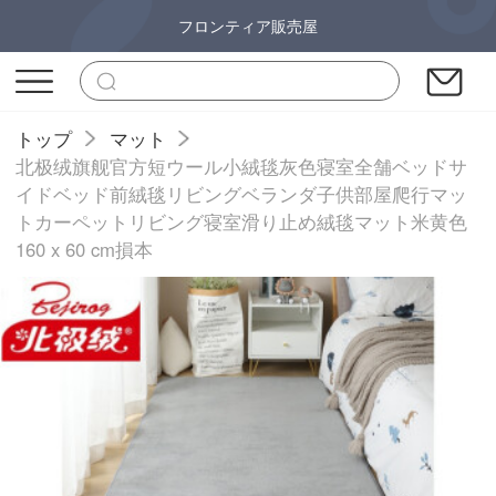
フロンティア販売屋
トップ
マット
北极绒旗舰官方短ウール小絨毯灰色寝室全舗ベッドサ
イドベッド前絨毯リビングベランダ子供部屋爬行マッ
トカーペットリビング寝室滑り止め絨毯マット米黄色
160 x 60 cm損本