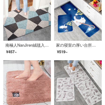
南極人NanJiren絨毯入門絨毯ホテルのエレベーターカーペット簡単リビングソファ茶何毛布北欧寝室じゅうたん80*160 cm
家の寝室の厚い台所のバスルームの吸水滑り止めマットの入り口のトイレのマットの長さがいっぱい敷いてあります。洗濯機で星を摘みます。50 X 80 CM
¥457~
¥519~