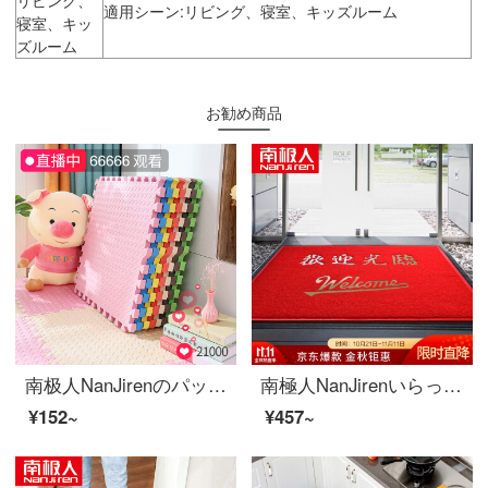
適用シーン:リビング、寝室、キッズルーム
寝室、キッ
ズルーム
お勧め商品
南极人NanJirenのパッド子供のベッドルームのジグソーパズルの床の赤ちゃんの爬行パッドの厚い泡のパッド畳の滑り止めマットのゲームパッド30*30 cmカレーライス9枚セット
南極人NanJirenいらっしゃいません。ドアマットを玄関に敷いて、客を迎えるためにマットを入れて、家庭用の商用吸水滑り止めマット80*120 cmをこすります。
¥152~
¥457~