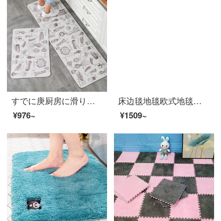
すでに庚厨房に滑り止めの防油を敷いています。長手の防水ドアマット家庭用の輸入皮革無料洗濯マット。
床边毯地毯欧式地毯卧室地毯客厅地毯茶几地毯榻榻米地毯飘窗毯床边毯定制 加厚羊羔绒玫红色 180*200厘米
¥976~
¥1509~