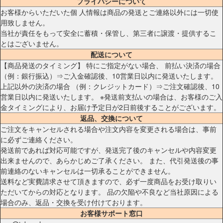
プライバシーについて
お客様からいただいた個 人情報は商品の発送とご連絡以外には一切使
用致しません。
当社が責任をもって安全に蓄積・保管し、第三者に譲渡・提供するこ
とはございません。
配送について
【商品発送のタイミング】 特にご指定がない場合、 前払い決済の場合
（例：銀行振込）⇒ご入金確認後、10営業日以内に発送いたします。
上記以外の決済の場合 （例：クレジットカード）⇒ご注文確認後、10
営業日以内に発送いたします。 ※発送前支払いの場合は、お客様のご入
金タイミングにより、お届け予定日が2日前後することがございます。
返品、交換について
ご注文をキャンセルされる場合や注文内容を変更される場合は、事前
に必ずご連絡ください。
発送前であれば対応可能ですが、発送完了後のキャンセルや内容変更
出来ませんので、あらかじめご了承ください。 また、代引発送後の事
前連絡のないキャンセルは一切承ることができません。
送料など実費請求させて頂きますので、必ず一度商品をお受け取りい
ただいてからの対応となります。 品の欠陥や不良など当社原因による
場合のみ、返品・交換を受け付けております。
お客様サポート窓口