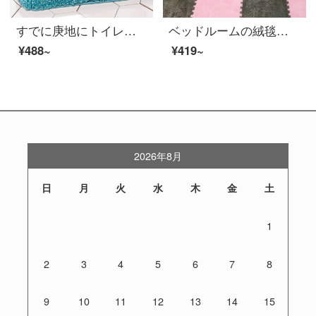
すでに庚地にトイレの浴室の入り口に吸水マットを敷いています。家庭用浴室の吸水マットです。
ベッドルームの絨毯は全部泡の床に敷かれています。家庭用のリビングルームの畳のパズル少女パッドA 1灰色+ピンク【10枚入り】30*30*0.7 cm底
¥488~
¥419~
2026年8月
日
月
火
水
木
金
土
1
2
3
4
5
6
7
8
9
10
11
12
13
14
15