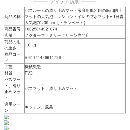
アイテム説明
バスルームの滑り止めマット家庭用風呂用の転倒防止
商品名称
マットの大気泡クッショントイレの防水マットv 1日青-
大気泡70×39 cm【トランペット】
商品番号
10025844921074
店舗
ノクターファミリークリーン専門店
商品の毛
1.0 kg
の重さ
商品コー
B 61141486611736
ド
工芸
機械織造
材質
PVC
バスマッ
ト、滑り
バスマット、滑り止めマット
止めマッ
ト
適用シー
キッチン、風呂
ン