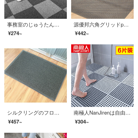
事務室のじゅうたんのスプラインが寝室のリビングルームの部屋に敷かれています。オフィスビルのカーペット（303煙灰色+305黒灰色）1平方メートル：50 x 50 cm【4枚】4枚のシートをプレゼントします。
源優邦六角グリッドpvc浴室滑り止めマットプールシャワー室トイレのマットが透ける防水キッチンマット食堂果物野菜プラスチックトイレの滑り止めパッド六角灰色1.2メートル幅*1メートル長さ単価
¥274~
¥442~
シルクリングのフロアマットは自由に裁断できます。戸の入り口に滑り止めの防水パッキンを敷いて入り口に入ります。ドアホールのリビングマットに厚みの滑り止めがあります。pvcマットは灰色の60 cm*120 cmをカスタマイズできます。
南極人NanJirenは自由にバスルームの滑り止めマットをつなぎます。足の敷きが透きます。水をあけて疎水性のマットを敷いてトイレのシャワールームのバスタブホテルを裁断します。30*30 cm 6枚のセットを自由に裁断できます。
¥457~
¥304~