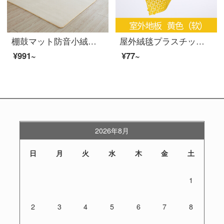
棚鼓マット防音小絨毯寝室満室部屋絨毯茶何リビングバルコニー家庭用t 15 m黄色カスタマイズコンサルティングサービスの値段変更注文
屋外絨毯プラスチック幼稚園の屋外フローリングバスケットボールコートのゴム団地公園のスケート運動屋外滑り止め接地用のプラスチック製マットの経典ミニ[黄色]
¥991~
¥77~
2026年8月
日
月
火
水
木
金
土
1
2
3
4
5
6
7
8