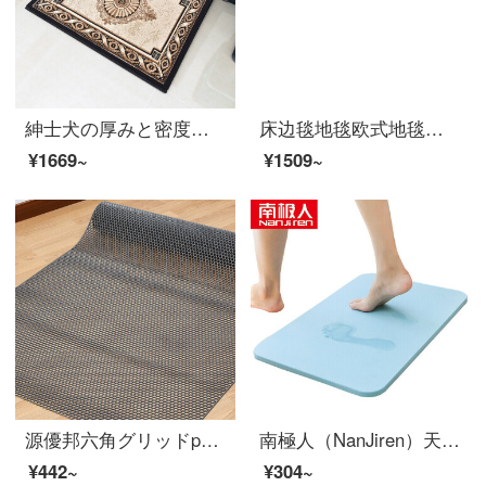
紳士犬の厚みと密度の高いヨーロッパ式クッションの入り口に入る家用の玄関の玄関に入ると、バスルームのバスルームの吸水滑り止めパッドが水洗いできます。1777 BK黒い金60*90 cm 1200 Vの重さは約3.3斤です。
床边毯地毯欧式地毯卧室地毯客厅地毯茶几地毯榻榻米地毯飘窗毯床边毯定制 加厚羊羔绒玫红色 180*200厘米
¥1669~
¥1509~
源優邦六角グリッドpvc浴室滑り止めマットプールシャワー室トイレのマットが透ける防水キッチンマット食堂果物野菜プラスチックトイレの滑り止めパッド六角灰色1.2メートル幅*1メートル長さ単価
南極人（NanJiren）天然珪藻泥地にフロアマット、浴室滑り止めマット吸水速乾リビングトイレの入り口に家庭用マット青60*39 cm
¥442~
¥304~