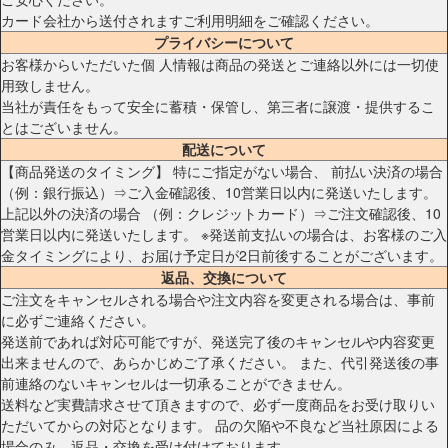
カード会社から送付されますご利用明細をご確認ください。
プライバシーについて
お客様からいただいた個 人情報は商品の発送とご連絡以外には一切使
用致しません。
当社が責任をもって安全に蓄積・保管し、第三者に譲渡・提供するこ
とはございません。
配送について
【商品発送のタイミング】 特にご指定がない場合、 前払い決済の場合
（例：銀行振込）⇒ご入金確認後、10営業日以内に発送いたします。
上記以外の決済の場合 （例：クレジットカード）⇒ご注文確認後、10
営業日以内に発送いたします。 ※発送前支払いの場合は、お客様のご入
金タイミングにより、お届け予定日が2日前後することがございます。
返品、交換について
ご注文をキャンセルされる場合や注文内容を変更される場合は、事前
に必ずご連絡ください。
発送前であれば対応可能ですが、発送完了後のキャンセルや内容変更
出来ませんので、あらかじめご了承ください。 また、代引発送後の事
前連絡のないキャンセルは一切承ることができません。
送料など実費請求させて頂きますので、必ず一度商品をお受け取りい
ただいてからの対応となります。 品の欠陥や不良など当社原因による
場合のみ、返品・交換を受け付けております。