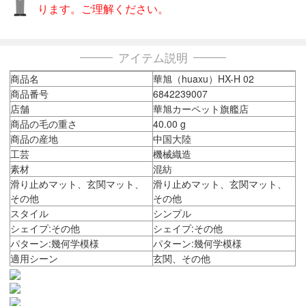
ります。ご理解ください。
アイテム説明
商品名
華旭（huaxu）HX-H 02
商品番号
6842239007
店舗
華旭カーペット旗艦店
商品の毛の重さ
40.00 g
商品の産地
中国大陸
工芸
機械織造
素材
混紡
滑り止めマット、玄関マット、
滑り止めマット、玄関マット、
その他
その他
スタイル
シンプル
シェイプ:その他
シェイプ:その他
パターン:幾何学模様
パターン:幾何学模様
適用シーン
玄関、その他