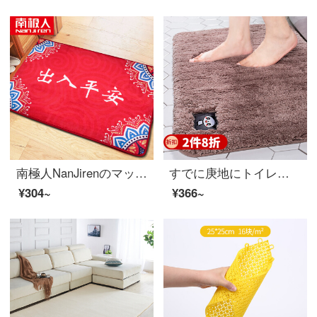
南極人NanJirenのマットドアの中に家用フロアマットを敷いて家用吸水滑り止めマット60*90 cm出入平安です。
すでに庚地にトイレの浴室の入り口に吸水マットを敷いています。家庭用浴室の吸水マットです。
¥304~
¥366~